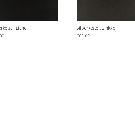
erkette „Eiche“
Silberkette „Ginkgo“
00
€
65.00