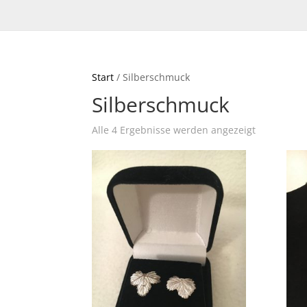
Start
/ Silberschmuck
Silberschmuck
Nach
Alle 4 Ergebnisse werden angezeigt
Aktualität
sortiert