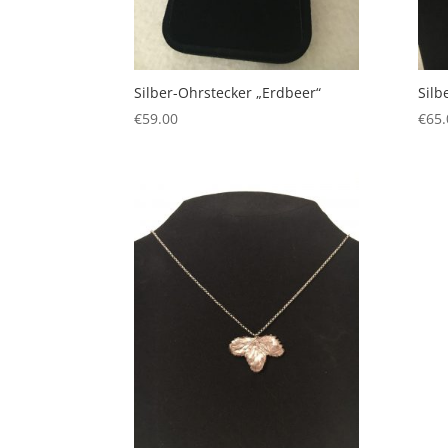
Silber-Ohrstecker „Erdbeer“
Silb
€
59.00
€
65.